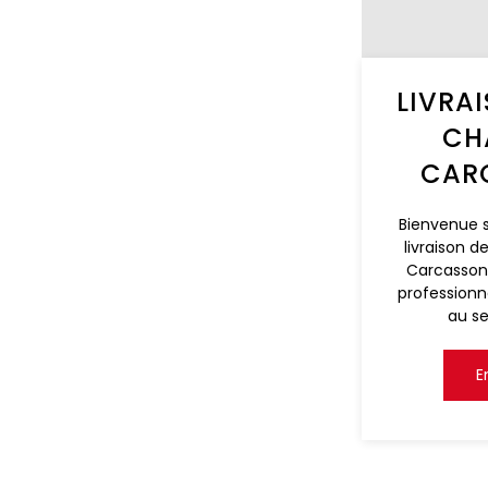
LIVRA
CH
CAR
Bienvenue s
livraison 
Carcassonn
professionn
au se
E