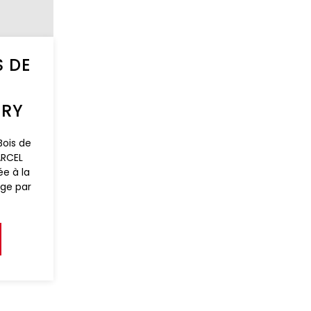
S DE
E
ARY
Bois de
ARCEL
ée à la
age par