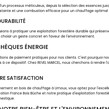
 d'un processus méticuleux, depuis la sélection des essences ju
onstante et une combustion efficace pour un chauffage optimal 
DURABILITÉ
ons à pratiquer une exploitation forestière durable qui préserve
si choisir un geste concret en faveur de l'environnement.
CHÈQUES ÉNERGIE
ons de paiement pratiques pour nos clients. C'est pourquoi nou
es à ce dispositif. Chez REVEL MARCEL, nous cherchons à rendre l
E SATISFACTION
ement en bois de chauffage à Limoux, vous optez pour l'excellen
cation France Bois Bûche et notre pratique d'exploitation forest
estique.
 VOTRE BIEN-ÊTRE ET L'ENVIRONNEME