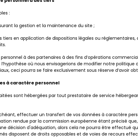
e personnel à des tiers
les :
surant la gestion et la maintenance du site ;
ers en application de dispositions légales ou réglementaires, de 
ts.
rsonnel à des partenaires à des fins d’opérations commerciale
ans l’hypothèse où nous envisagerions de modifier notre politiqu
x, ceci pourra se faire exclusivement sous réserve d’avoir obt
ées à caractère personnel
aitées sont hébergées par tout prestataire de service hébergean
échéant, effectuer un transfert de vos données à caractère pers
équation rendue par la commission européenne étant précisé que,
'une décision d'adéquation, alors cela ne pourra être effectué qu
rnés disposent de droits opposables et de voies de recours effec