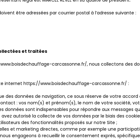
entant légal est MARCEL REVEL en sa qualité de président.
vent être adressées par courrier postal à l’adresse suivante :
ollectées et traitées
s://www.boisdechauffage-carcassonne.fr/, nous collectons des d
site internet https://www.boisdechauffage-carcassonne.fr/ :
 que des données de navigation, ce sous réserve de votre accord
ontact : vos nom(s) et prénom(s), le nom de votre société, votr
 Ces données sont indispensables pour répondre aux messages qu
avez autorisé la collecte de vos données par le biais des cookie
utilisateurs des fonctionnalités proposés sur notre Site ;
elles et marketing directes, comme par exemple une participati
nous engageons à recueillir le consentement exprès, spécifique e