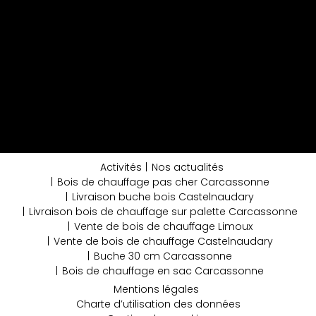
Activités
Nos actualités
Bois de chauffage pas cher Carcassonne
Livraison buche bois Castelnaudary
Livraison bois de chauffage sur palette Carcassonne
Vente de bois de chauffage Limoux
Vente de bois de chauffage Castelnaudary
Buche 30 cm Carcassonne
Bois de chauffage en sac Carcassonne
Mentions légales
Charte d’utilisation des données